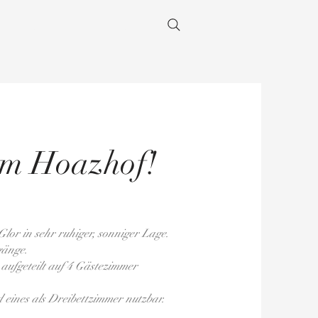
sglockner
Zimmer buchen
am Hoazhof!
Glor in sehr ruhiger, sonniger Lage.
gänge.
 aufgeteilt auf 4 Gästezimmer
 eines als Dreibettzimmer nutzbar.