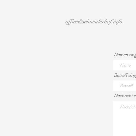
office@schneiderhof.info
Namen ein
Betreff ein
Nachricht 