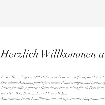
Zimmer
Preise und Info
Kals am Gros
Herzlich Willkommen 
Unser Haus liegt ca. 600 Meter vom Zentrum entfernt, im Ortsteil 
Der ideale Ausgangspunkt für schöne Wanderungen und Spazier
Unser familiär geführtes Haus bietet Ihnen Platz für 10 Personen,
mit DU / WC, Balkon, Sat - TV und Wlan.
Eines davon ist als Familienzimmer mit separatem Schlafraum und