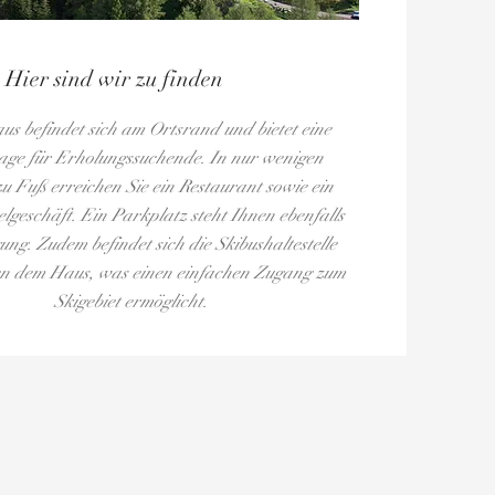
Hier sind wir zu finden
s befindet sich am Ortsrand und bietet eine
Lage für Erholungssuchende. In nur wenigen
u Fuß erreichen Sie ein Restaurant sowie ein
lgeschäft. Ein Parkplatz steht Ihnen ebenfalls
ung. Zudem befindet sich die Skibushaltestelle
en dem Haus, was einen einfachen Zugang zum
Skigebiet ermöglicht.