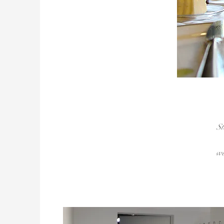
St
we